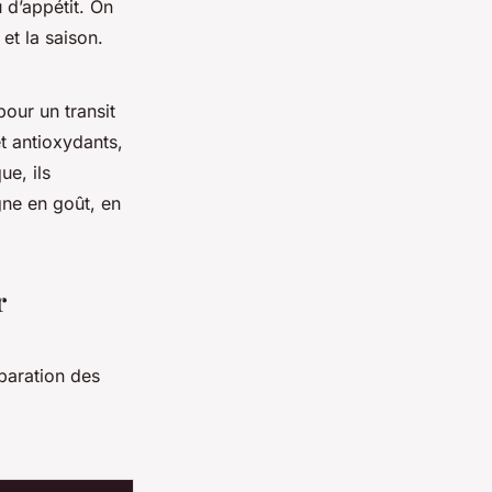
 d’appétit. On
 et la saison.
pour un transit
et antioxydants,
ue, ils
gne en goût, en
r
paration des