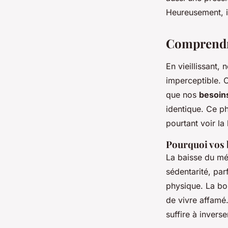
Fulgence
•
29/06/2026 12:21
•
10 min de lecture
Heureusement, il
Comprendre
En vieillissant,
imperceptible. O
que nos
besoin
identique. Ce p
pourtant voir la
Pourquoi vos 
La baisse du mét
sédentarité, par
physique. La bon
de vivre affamé
suffire à invers