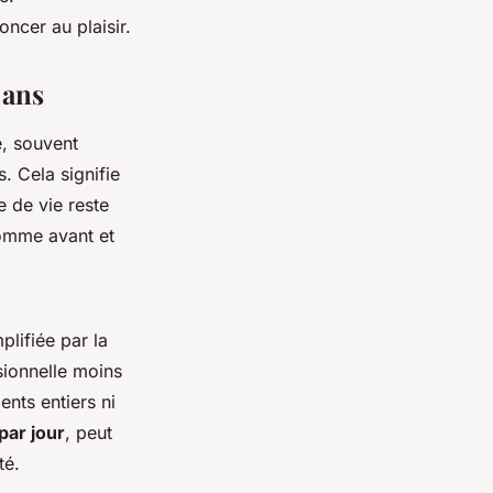
oncer au plaisir.
 ans
e, souvent
. Cela signifie
 de vie reste
omme avant et
plifiée par la
sionnelle moins
nts entiers ni
par jour
, peut
té.