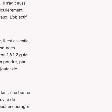
Il s’agit aussi
ticulièrement
aux. L’objectif
 il est essentiel
 sources
iron
1 à 1,2 g de
en poudre, par
jouter de
rtant, une bonne
 évite de
peut encourager