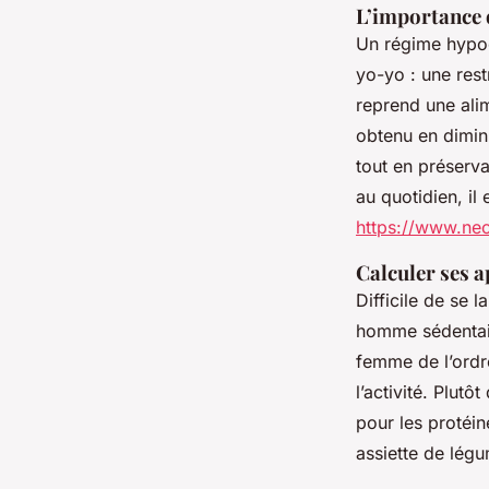
L’importance 
Un régime hypoca
yo-yo : une rest
reprend une alim
obtenu en diminu
tout en préserva
au quotidien, il 
https://www.ne
Calculer ses a
Difficile de se 
homme sédentair
femme de l’ordre
l’activité. Plut
pour les protéin
assiette de lég