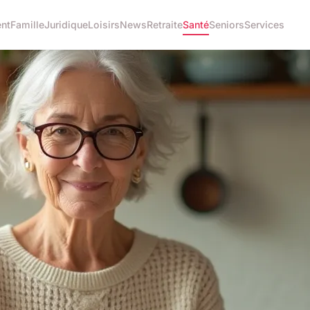
nt
Famille
Juridique
Loisirs
News
Retraite
Santé
Seniors
Services