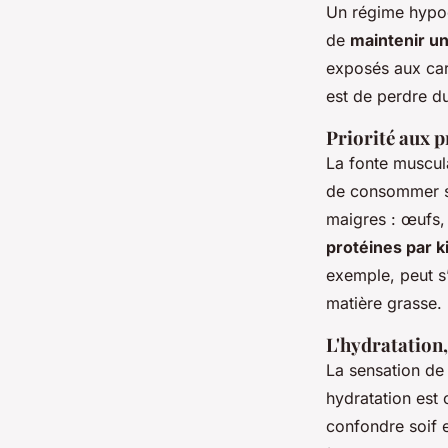
Un régime hypoca
de
maintenir u
exposés aux care
est de perdre du
Priorité aux p
La fonte muscula
de consommer s
maigres : œufs,
protéines par k
exemple, peut s
matière grasse.
L'hydratation
La sensation de 
hydratation est c
confondre soif 