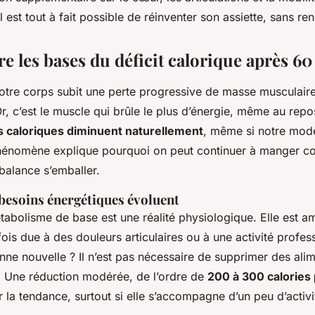
 est tout à fait possible de réinventer son assiette, sans ren
 les bases du déficit calorique après 60
 notre corps subit une perte progressive de masse musculair
r, c’est le muscle qui brûle le plus d’énergie, même au repos
s caloriques diminuent naturellement
, même si notre mode
hénomène explique pourquoi on peut continuer à manger c
 balance s’emballer.
besoins énergétiques évoluent
abolisme de base est une réalité physiologique. Elle est am
fois due à des douleurs articulaires ou à une activité profes
ne nouvelle ? Il n’est pas nécessaire de supprimer des alime
. Une réduction modérée, de l’ordre de
200 à 300 calories 
er la tendance, surtout si elle s’accompagne d’un peu d’activi