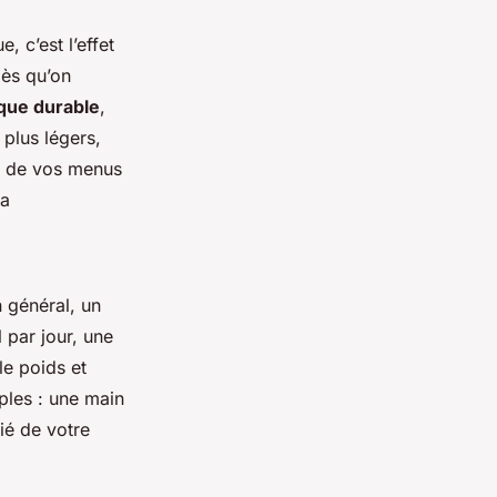
, c’est l’effet
dès qu’on
ique durable
,
plus légers,
ce de vos menus
ia
n général, un
 par jour, une
le poids et
mples : une main
tié de votre