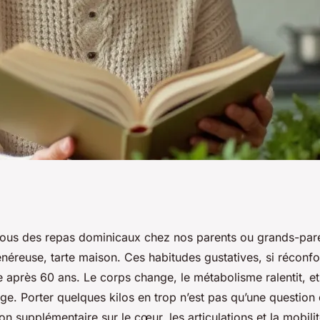
 hypocalorique
tous des repas dominicaux chez nos parents ou grands-pare
néreuse, tarte maison. Ces habitudes gustatives, si réconfo
 après 60 ans. Le corps change, le métabolisme ralentit, e
e. Porter quelques kilos en trop n’est pas qu’une question 
on supplémentaire sur le cœur, les articulations et la mobilit