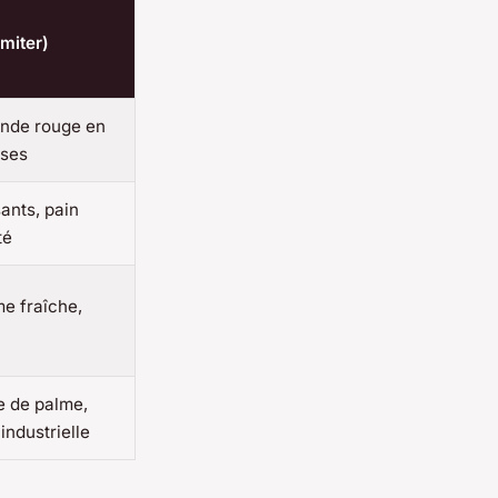
imiter)
ande rouge en
sses
ants, pain
té
e fraîche,
e de palme,
ndustrielle