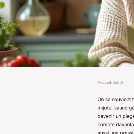
Accueil
›
Santé
SANTÉ
Optimiser le régime
On se souvient 
mijoté, sauce gé
pour les seniors
devenir un piège
compte davantag
aussi une pressi