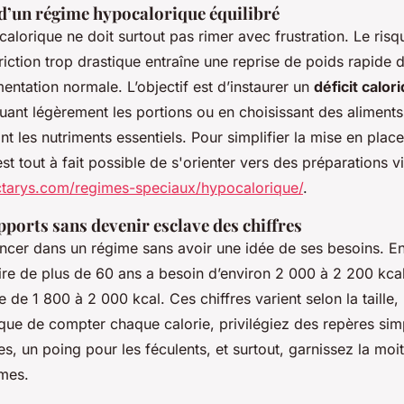
d’un régime hypocalorique équilibré
lorique ne doit surtout pas rimer avec frustration. Le risque
riction trop drastique entraîne une reprise de poids rapide 
entation normale. L’objectif est d’instaurer un
déficit calor
ant légèrement les portions ou en choisissant des aliments 
nt les nutriments essentiels. Pour simplifier la mise en pla
est tout à fait possible de s'orienter vers des préparations v
ctarys.com/regimes-speciaux/hypocalorique/
.
pports sans devenir esclave des chiffres
lancer dans un régime sans avoir une idée de ses besoins. E
e de plus de 60 ans a besoin d’environ 2 000 à 2 200 kcal
 de 1 800 à 2 000 kcal. Ces chiffres varient selon la taille, 
ôt que de compter chaque calorie, privilégiez des repères si
es, un poing pour les féculents, et surtout, garnissez la moi
umes.