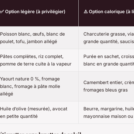
✅ Option légère (à privilégier)
⚠️ Option calorique (à l
Poisson blanc, œufs, blanc de
Charcuterie grasse, vi
poulet, tofu, jambon allégé
grande quantité, sauci
Pâtes complètes, riz complet,
Purée en sachet, croiss
pomme de terre cuite à la vapeur
blanc en grande quanti
Yaourt nature 0 %, fromage
Camembert entier, crèm
blanc, fromage à pâte molle
fromages bleus gras
allégé
Huile d’olive (mesurée), avocat
Beurre, margarine, huil
en petite quantité
mayonnaise maison ou i