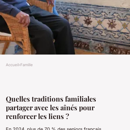
Accueil
›
Famille
FAMILLE
Quelles traditions familiales
peuvent être partagées avec
Quelles traditions familiales
les aînés ?
partager avec les aînés pour
renforcer les liens ?
Antoine
•
22 janvier 2026
•
7 min de lecture
En 2024, plus de 70 % des seniors français