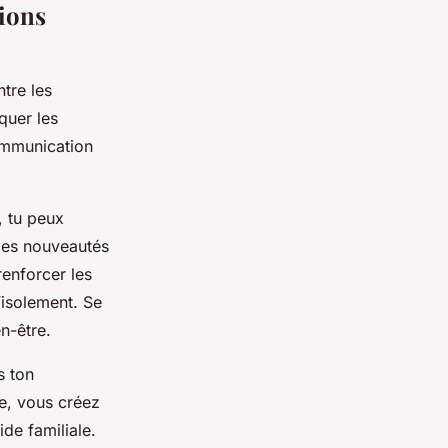
tions
tre les
quer les
 communication
, tu peux
les nouveautés
renforcer les
l’isolement. Se
n-être.
s ton
le, vous créez
ide familiale.