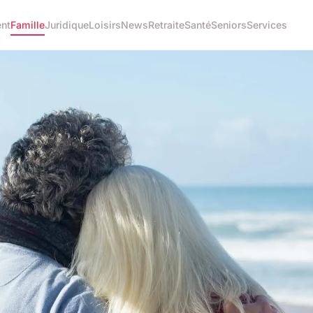
nt
Famille
Juridique
Loisirs
News
Retraite
Santé
Seniors
Services