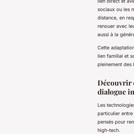
lien direct et a
sociaux ou les 
distance, en re
renouer avec le
aussi à la génér
Cette adaptation
lien familial et 
pleinement des b
Découvrir c
dialogue i
Les technologies
particulier entr
pensés pour ren
high-tech.