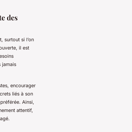
e des
 surtout si l’on
uverte, il est
esoins
s jamais
estes, encourager
rets liés à son
préférée. Ainsi,
ement attentif,
tagé.