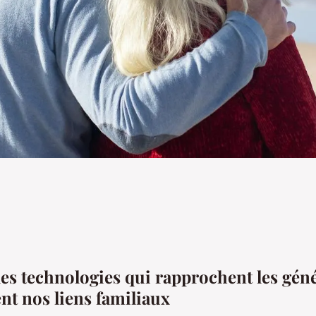
logies peuvent-
 générations?
s technologies qui rapprochent les gén
nt nos liens familiaux