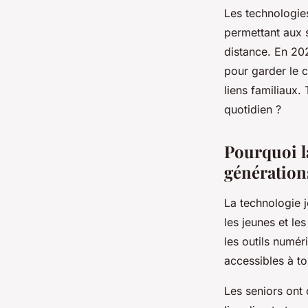
Antoine
•
22 janvier 2026
•
7 min de lecture
Les technologie
permettant aux 
distance. En 20
pour garder le c
liens familiaux.
quotidien ?
Pourquoi la
génération
La technologie j
les jeunes et l
les outils numé
accessibles à to
Les seniors ont