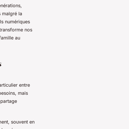
nérations,
 malgré la
ils numériques
 transforme nos
famille au
s
rticulier entre
besoins, mais
 partage
ment, souvent en