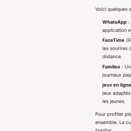
Voici quelques 
WhatsApp
:
application e
FaceTime
(i
les sourires
distance.
Famileo
: Un
journaux pap
jeux en lign
jeux adaptés
les jeunes.
Pour profiter pl
ensemble. La cur
familial.