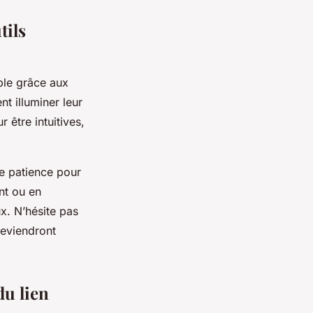
tils
ple grâce aux
t illuminer leur
 être intuitives,
de patience pour
nt ou en
x. N’hésite pas
deviendront
du lien