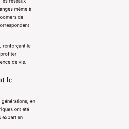
 les réseaux
échanges même à
-boomers de
correspondent
, renforçant le
profiter
ience de vie.
t le
s générations, en
riques ont été
s expert en